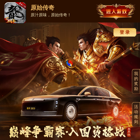
原始传奇
原汁原味，原始传奇！
登 录
我
的
奖
励
活
动
规
则